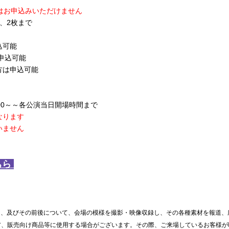
はお申込みいただけません
、2枚まで
込可能
申込可能
方は申込可能
:00～～各公演当日開場時間まで
なります
いません
ちら
ト、及びその前後について、会場の模様を撮影・映像収録し、その各種素材を報道、
ア、販売向け商品等に使用する場合がございます。その際、ご来場しているお客様