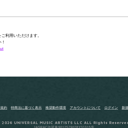
をご利用いただけます。
い！
ut
用規約
特商法に基づく表示
推奨動作環境
アカウントについて
ログイン
新
 2026 UNIVERSAL MUSIC ARTISTS LLC ALL Rights Reserve
JASRAC許諾第9012579028Y31015号