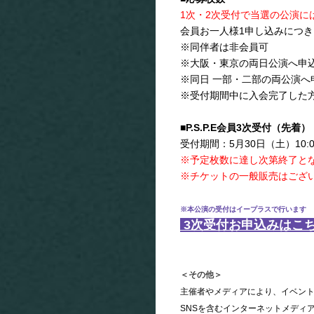
1次・2次受付で当選の公演に
会員お一人様1申し込みにつき
※同伴者は非会員可
※大阪・東京の両日公演へ申
※同日 一部・二部の両公演へ
※受付期間中に入会完了した
■P.S.P.E会員3次受付（先着）
受付期間：5月30日（土）10
※予定枚数に達し次第終了と
※チケットの一般販売はござ
※本公演の受付はイープラスで行います
3次受付お申込みはこ
＜その他＞
主催者やメディアにより、イベン
SNSを含むインターネットメディ