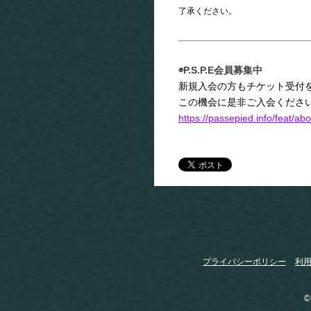
了承ください。
◉P.S.P.E会員募集中
新規入会の方もチケット受付
この機会に是非ご入会くださ
https://passepied.info/feat/abo
プライバシーポリシー
利
©