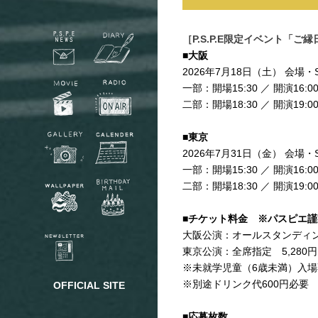
［P.S.P.E限定イベント「ご
■大阪
2026年7月18日（土） 会場・Sha
一部：開場15:30 ／ 開演16:0
二部：開場18:30 ／ 開演19:0
■東京
2026年7月31日（金） 会場・SHI
一部：開場15:30 ／ 開演16:0
二部：開場18:30 ／ 開演19:0
■チケット料金 ※パスピエ
大阪公演：オールスタンディング
東京公演：全席指定 5,280
※未就学児童（6歳未満）入場
※別途ドリンク代600円必要
OFFICIAL SITE
■応募枚数