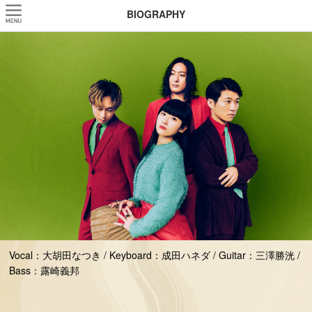
BIOGRAPHY
Vocal：大胡田なつき / Keyboard：成田ハネダ / Guitar：三澤勝洸 /
Bass：露崎義邦