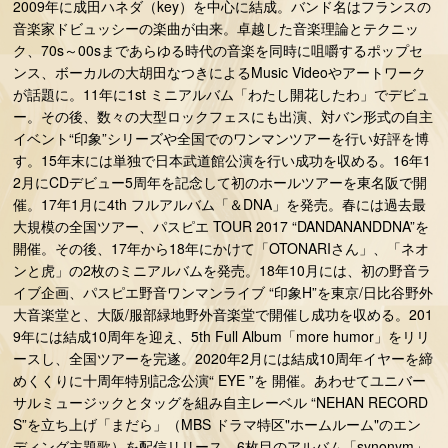
2009年に成田ハネダ（key）を中心に結成。バンド名はフランスの
音楽家ドビュッシーの楽曲が由来。卓越した音楽理論とテクニッ
ク、70s～00sまであらゆる時代の音楽を同時に咀嚼するポップセ
ンス、ボーカルの大胡田なつきによるMusic Videoやアートワーク
が話題に。11年に1st ミニアルバム「わたし開花したわ」でデビュ
ー。その後、数々の大型ロックフェスにも出演、対バン形式の自主
イベント“印象”シリーズや全国でのワンマンツアーを行い好評を博
す。15年末には単独で日本武道館公演を行い成功を収める。16年1
2月にCDデビュー5周年を記念して初のホールツアーを東名阪で開
催。17年1月に4th フルアルバム「＆DNA」を発売。春には過去最
大規模の全国ツアー、パスピエ TOUR 2017 “DANDANANDDNA”を
開催。その後、17年から18年にかけて「OTONARIさん」、「ネオ
ンと虎」の2枚のミニアルバムを発売。18年10月には、初の野音ラ
イブ企画、パスピエ野音ワンマンライブ “印象H”を東京/日比谷野外
大音楽堂と、大阪/服部緑地野外音楽堂で開催し成功を収める。201
9年には結成10周年を迎え、5th Full Album「more humor」をリリ
ースし、全国ツアーを完遂。2020年2月には結成10周年イヤーを締
めくくりに十周年特別記念公演“ EYE ”を 開催。あわせてユニバー
サルミュージックとタッグを組み自主レーベル “NEHAN RECORD
S”を立ち上げ「まだら」（MBS ドラマ特区"ホームルーム"のエン
ディング主題歌）を配信リリース。6枚目のアルバム「synonym」