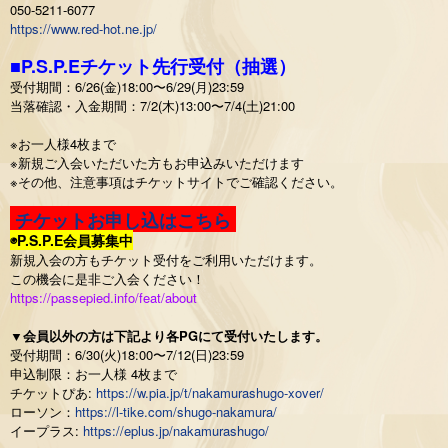
050-5211-6077
https://www.red-hot.ne.jp/
■P.S.P.Eチケット先行受付（抽選）
受付期間：6/26(金)18:00〜6/29(月)23:59
当落確認・入金期間：7/2(木)13:00〜7/4(土)21:00
※お一人様4枚まで
※新規ご入会いただいた方もお申込みいただけます
※その他、注意事項はチケットサイトでご確認ください。
チケットお申し込はこちら
◉P.S.P.E会員募集中
新規入会の方もチケット受付をご利用いただけます。
この機会に是非ご入会ください！
https://passepied.info/feat/about
▼会員以外の方は下記より各PGにて受付いたします。
受付期間：6/30(火)18:00〜7/12(日)23:59
申込制限：お一人様 4枚まで
チケットぴあ:
https://w.pia.jp/t/nakamurashugo-xover/
ローソン：
https://l-tike.com/shugo-nakamura/
イープラス:
https://eplus.jp/nakamurashugo/