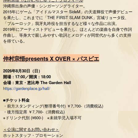
沖縄県出身の声優・シンガーソングライター。
2015年にゲーム「アイドルマスター SideM」の天道輝役で声優デビュー
を果たし、これまでに「THE FIRST SLAM DUNK」宮城リョータ役、
「ブルーロック」我牙丸吟役を担当するなど様々な作品に出演。
2019年にアーティストデビューを果たし、ほとんどの楽曲を自身で作詞
作曲し、等身大で親しみやすい歌詞とメロディが同世代から多くの支持
を得ている。
仲村宗悟presents X OVER × パスピエ
2026年8月30日（日）
開場：17:00／開演：18:00
会場：東京・恵比寿 The Garden Hall
https://gardenplace.jp/hall/
■チケット料金
・前方スタンディング(整理番号付) ￥7,700-（消費税込)
・後方指定席 ￥7,700-（消費税込)
※ドリンク代別 (¥600-) ※未就学児入場不可
＜公演に関するお問い合わせ＞
ホットスタッフ・プロモーション