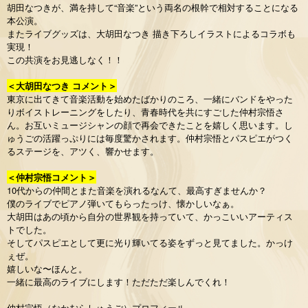
胡田なつきが、満を持して“音楽”という両名の根幹で相対することになる
本公演。
またライブグッズは、大胡田なつき 描き下ろしイラストによるコラボも
実現！
この共演をお見逃しなく！！
＜大胡田なつき コメント＞
東京に出てきて音楽活動を始めたばかりのころ、一緒にバンドをやった
りボイストレーニングをしたり、青春時代を共にすごした仲村宗悟さ
ん。お互いミュージシャンの顔で再会できたことを嬉しく思います。し
ゅうごの活躍っぷりには毎度驚かされます。仲村宗悟とパスピエがつく
るステージを、アツく、響かせます。
＜仲村宗悟コメント＞
10代からの仲間とまた音楽を演れるなんて、最高すぎませんか？
僕のライブでピアノ弾いてもらったっけ、懐かしいなぁ。
大胡田はあの頃から自分の世界観を持っていて、かっこいいアーティス
トでした。
そしてパスピエとして更に光り輝いてる姿をずっと見てました。かっけ
ぇぜ。
嬉しいな〜ほんと。
一緒に最高のライブにします！ただただ楽しんでくれ！
仲村宗悟（なかむらしゅうご）プロフィール