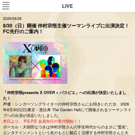
LIVE
2026/06/26
8/30（日）開催 仲村宗悟主催ツーマンライブに出演決定！
FC先行のご案内！
「仲村宗悟presents X OVER × パスピエ」への出演が決定いたしまし
た！
声優・シンガーソングライターの仲村宗悟さんにお招きいただき、2026
年8月30日(日)東京・恵比寿 The Garden Hallにて開催されるツーマンライ
ブへの出演が決定いたしました。
本日より、 P.S.P.E 会員先行の受付開始！！
ボーカル・大胡田なつきは仲村宗悟さんの学生時代からのまさに“盟友”。
エンタテインメントという名のもとに幅広く活躍する仲村宗悟さんと大