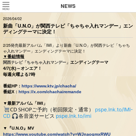
NEWS
2026/04/02
新曲「U.N.O」が関西テレビ「ちゃちゃ入れマンデー」エン
ディングテーマに決定！
2/25発売最新アルバム「IMI」より新曲「U.N.O」が関西テレビ「ちゃち
ゃ入れマンデー」エンディングテーマに決定！
▼番組情報
エンディングテーマ
関西テレビ「ちゃちゃ入れマンデー」
4/7(水)～オンエア！
毎週火曜よる7時
番組HP：
https://www.ktv.jp/chacha/
番組X：
https://x.com/chachairemande
▼最新アルバム「IMI」
CD SHOPご予約（初回限定・通常）
pspe.lnk.to/IMI-
各音楽サービス
CD
pspe.lnk.to/imi
▼
『U.N.O』MV
https://www.youtube.com/watch?v=WJnaogmxRWU