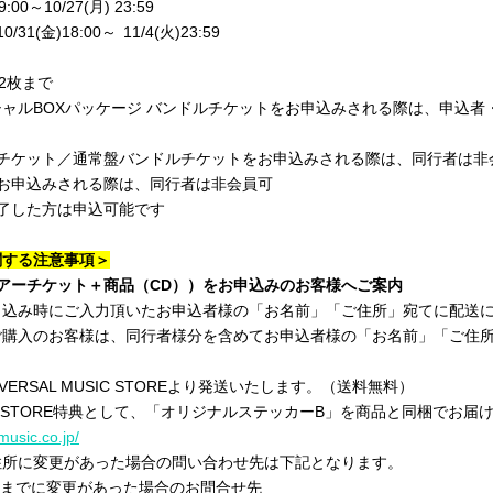
00～10/27(月) 23:59
31(金)18:00～
11/4(火)23:59
2枚まで
盤スペシャルBOXパッケージ バンドルチケットをお申込みされる際は、申込
チケット／通常盤バンドルチケットをお申込みされる際は、同行者は非
お申込みされる際は、同行者は非会員可
了した方は申込可能です
関する注意事項＞
アーチケット＋商品（CD））をお申込みのお客様へご案内
申込み時にご入力頂いたお申込者様の「お名前」「ご住所」宛てに配送
ご購入のお客様は、同行者様分を含めてお申込者様の「お名前」「ご住
VERSAL MUSIC STOREより発送いたします。（送料無料）
USIC STORE特典として、「オリジナルステッカーB」を商品と同梱でお届
music.co.jp/
住所に変更があった場合の問い合わせ先は下記となります。
(木)までに変更があった場合のお問合せ先