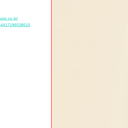
usic.co.jp/
_id=4417196538515