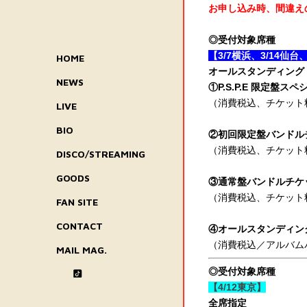
お申し込み時、間違え
◎受付対象席種
【3/7横浜、3/14仙台、
HOME
オールスタンディング
NEWS
①P.S.P.E 限定盤ス
（消費税込、チケット料金5
LIVE
BIO
②初回限定盤バンドルチ
（消費税込、チケット料金
DISCO/STREAMING
GOODS
③通常盤バンドルチケッ
（消費税込、チケット料金
FAN SITE
CONTACT
④オールスタンディング 
（消費税込／アルバム
MAIL MAG.
◎受付対象席種
【4/12東京】
全席指定