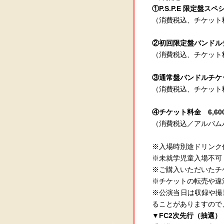
①P.S.P.E 限定盤
（消費税込、チケット料金6
②初回限定盤バンドル
（消費税込、チケット料金
③通常盤バンドルチケ
（消費税込、チケット料金
④チケット料金 6,6
（消費税込／アルバム
※入場時別途ドリンク
※未就学児童入場不可
※ご購入いただいたチ
※チケットの転売や違
※公演当日は収録や撮
ることがありますので
▼FC2次先行（抽選）