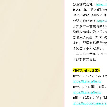
ぴあ株式会社：
https://
▶2025年11月29日
UNIVERSAL MUS
お問い合わせ：
https:
カスタマー営業時間10:0
◎個人情報の取り扱い
ご購入の商品（CD）
また、配送業務遂行の
予めご了承ください。
・ユニバーサル ミュ
・ぴあ株式会社
<各問い合わせ先>
■チケットバンドル（
https://t.pia.jp/help/
■チケットに関する問
https://t.pia.jp/help/
■商品（CD）に関す
https://support.univer