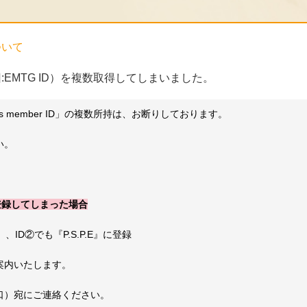
について
ID（旧:EMTG ID）を複数取得してしまいました。
s member ID」の複数所持は、お断りしております。
い。
重複登録してしまった場合
E』、ID②でも『P.S.P.E』に登録
案内いたします。
口）宛にご連絡ください。