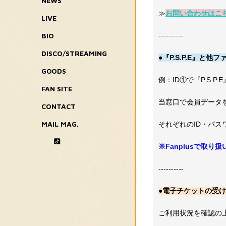
NEWS
≫
お問い合わせはこ
LIVE
BIO
----------
DISCO/STREAMING
●『P.S.P.E』と
GOODS
例：ID①で『P.S.P
FAN SITE
当窓口で会員データ
CONTACT
MAIL MAG.
それぞれのID・パ
※Fanplusで取
----------
●電子チケットの受け
ご利用状況を確認の